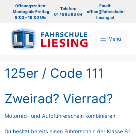
Zum
Öffnungszeiten:
Email:
Telefon:
Inhalt
Montag bis Freitag
office@fahrschule-
01 / 865 93 64
8:00 - 19:00 Uhr
liesing.at
springen
Menü
125er / Code 111
Zweirad? Vierrad?
Motorrad- und Autoführerschein kombinieren
Du besitzt bereits einen Führerschein der Klasse B?