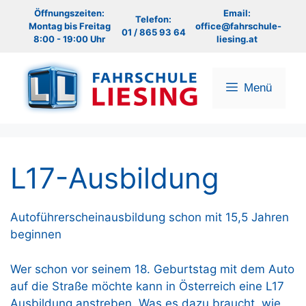
Zum
Öffnungszeiten:
Email:
Telefon:
Inhalt
Montag bis Freitag
office@fahrschule-
01 / 865 93 64
8:00 - 19:00 Uhr
liesing.at
springen
Menü
L17-Ausbildung
Autoführerscheinausbildung schon mit 15,5 Jahren
beginnen
Wer schon vor seinem 18. Geburtstag mit dem Auto
auf die Straße möchte kann in Österreich eine L17
Ausbildung anstreben. Was es dazu braucht, wie