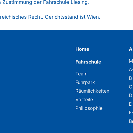
en Zustimmung der Fahrschule Liesing.
reichisches Recht. Gerichtsstand ist Wien.
Home
A
M
Fahrschule
A
Team
B
Fuhrpark
C
Räumlichkeiten
D
Vorteile
E
Philiosophie
F
B