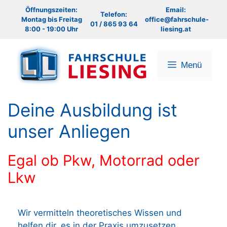
Zum
Öffnungszeiten:
Email:
Telefon:
Inhalt
Montag bis Freitag
office@fahrschule-
01 / 865 93 64
8:00 - 19:00 Uhr
liesing.at
springen
Menü
Deine Ausbildung ist
unser Anliegen
Egal ob Pkw, Motorrad oder
Lkw
Wir vermitteln theoretisches Wissen und
helfen dir, es in der Praxis umzusetzen.